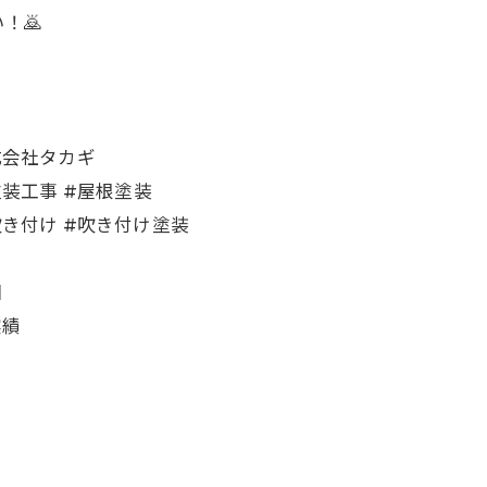
！🙇
株式会社タカギ
塗装工事 #屋根塗装
吹き付け #吹き付け塗装
団
実績