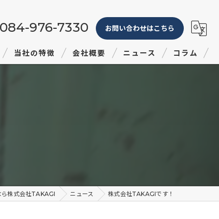
084-976-7330
お問い合わせはこちら
当社の特徴
会社概要
ニュース
コラム
塗り替え
屋根
！
防水
リフォーム
見積り
ら株式会社TAKAGI
ニュース
株式会社TAKAGI⁡です！