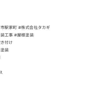
福山市駅家町 #株式会社タカギ
塗装工事 #屋根塗装
吹き付け
素塗装
団
レス